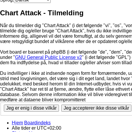
Chart Attack - Tilmelding
Når du tilmelder dig "Chart Attack" (i det følgende "vi", "os", "vor
tilmelde dig og/eller bruge "Chart Attack", hvis du ikke indvilliger
informere dig, alligevel vil det være fornuftigt, at du selv gennem
være retsgyldigt bundet af vilkårene efter de er opdateret og/ell
Vort board er baseret på phpBB (i det følgende "de", "dem", "d
under "
GNU General Public License v2
" (i det følgende "GPL"
dem fra indflydelse på, hvad vi tillader og/eller afviser som till
Du indvilliger i ikke at indsende nogen form for fornærmende, ua
strid med lovgivningen, det være sig i dit eget land, landet hvor 
udelukket, med besked herom til din Internet-udbyder, hvis vi vur
"Chart Attack" har ret til at fjerne, ændre, flytte eller låse ethve
database. Selvom denne information ikke vil blive videregivet ti
medføre at dataene bliver kompromitteret
Hjem
Boardindeks
Alle tider er
UTC+02:00