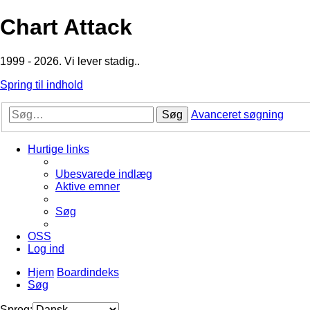
Chart Attack
1999 - 2026. Vi lever stadig..
Spring til indhold
Søg
Avanceret søgning
Hurtige links
Ubesvarede indlæg
Aktive emner
Søg
OSS
Log ind
Hjem
Boardindeks
Søg
Sprog: