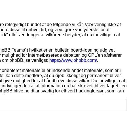
være retsgyldigt bundet af de følgende vilkår. Vær venlig ikke at
re disse til enhver tid, og vi vil gøre vort yderste for at
ck" efter ændringer af vilkårene betyder, at du indvilliger i at
pBB Teams") hvilket er en bulletin board-løsning udgivet
r mulighed for internetbaserede debatter, og GPL'en afskærer
ion om phpBB, se venligst:
https://www.phpbb.com/
.
 orienteret materiale eller indsende andet materiale, som er i
tte, kan dette medføre, at du øjeblikkeligt og permanent bliver
 give mulighed for at håndhæve disse vilkår. Du indvilliger i at
indvilliger du i at al information du har skrevet, bliver lagret i en
 phpBB blive holdt ansvarlig for ethvert hackingforsøg, som kan