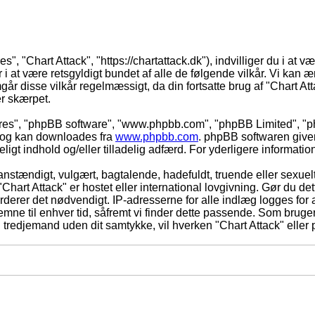
es", "Chart Attack", "https://chartattack.dk"), indvilliger du i at 
 i at være retsgyldigt bundet af alle de følgende vilkår. Vi kan ænd
går disse vilkår regelmæssigt, da din fortsatte brug af "Chart Atta
er skærpet.
eres", "phpBB software", "www.phpbb.com", "phpBB Limited", "ph
) og kan downloades fra
www.phpbb.com
. phpBB softwaren give
adeligt indhold og/eller tilladelig adfærd. For yderligere informat
nstændigt, vulgært, bagtalende, hadefuldt, truende eller sexuelt
"Chart Attack" er hostet eller international lovgivning. Gør du de
derer det nødvendigt. IP-adresserne for alle indlæg logges for at
rt emne til enhver tid, såfremt vi finder dette passende. Som bruger 
l tredjemand uden dit samtykke, vil hverken "Chart Attack" eller