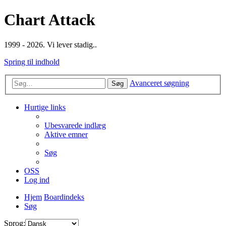
Chart Attack
1999 - 2026. Vi lever stadig..
Spring til indhold
Avanceret søgning
Søg
Hurtige links
Ubesvarede indlæg
Aktive emner
Søg
OSS
Log ind
Hjem
Boardindeks
Søg
Sprog: