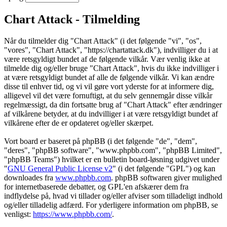
Chart Attack - Tilmelding
Når du tilmelder dig "Chart Attack" (i det følgende "vi", "os",
"vores", "Chart Attack", "https://chartattack.dk"), indvilliger du i at
være retsgyldigt bundet af de følgende vilkår. Vær venlig ikke at
tilmelde dig og/eller bruge "Chart Attack", hvis du ikke indvilliger i
at være retsgyldigt bundet af alle de følgende vilkår. Vi kan ændre
disse til enhver tid, og vi vil gøre vort yderste for at informere dig,
alligevel vil det være fornuftigt, at du selv gennemgår disse vilkår
regelmæssigt, da din fortsatte brug af "Chart Attack" efter ændringer
af vilkårene betyder, at du indvilliger i at være retsgyldigt bundet af
vilkårene efter de er opdateret og/eller skærpet.
Vort board er baseret på phpBB (i det følgende "de", "dem",
"deres", "phpBB software", "www.phpbb.com", "phpBB Limited",
"phpBB Teams") hvilket er en bulletin board-løsning udgivet under
"
GNU General Public License v2
" (i det følgende "GPL") og kan
downloades fra
www.phpbb.com
. phpBB softwaren giver mulighed
for internetbaserede debatter, og GPL'en afskærer dem fra
indflydelse på, hvad vi tillader og/eller afviser som tilladeligt indhold
og/eller tilladelig adfærd. For yderligere information om phpBB, se
venligst:
https://www.phpbb.com/
.