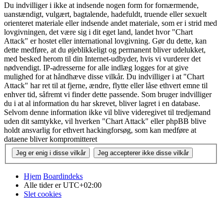
Du indvilliger i ikke at indsende nogen form for fornærmende,
uanstændigt, vulgært, bagtalende, hadefuldt, truende eller sexuelt
orienteret materiale eller indsende andet materiale, som er i strid med
lovgivningen, det være sig i dit eget land, landet hvor "Chart
Attack" er hostet eller international lovgivning. Gør du dette, kan
dette medføre, at du øjeblikkeligt og permanent bliver udelukket,
med besked herom til din Internet-udbyder, hvis vi vurderer det
nødvendigt. IP-adresserne for alle indlæg logges for at give
mulighed for at håndhæve disse vilkår. Du indvilliger i at "Chart
Attack" har ret til at fjerne, ændre, flytte eller låse ethvert emne til
enhver tid, såfremt vi finder dette passende. Som bruger indvilliger
du i at al information du har skrevet, bliver lagret i en database.
Selvom denne information ikke vil blive videregivet til tredjemand
uden dit samtykke, vil hverken "Chart Attack" eller phpBB blive
holdt ansvarlig for ethvert hackingforsøg, som kan medføre at
dataene bliver kompromitteret
Hjem
Boardindeks
Alle tider er
UTC+02:00
Slet cookies