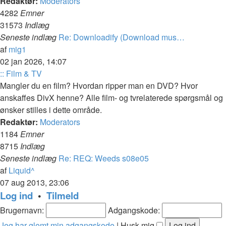
Redaktør:
Moderators
4282
Emner
31573
Indlæg
Seneste indlæg
Re: Downloadify (Download mus…
Vis
af
mig1
det
02 jan 2026, 14:07
seneste
:: Film & TV
indlæg
Mangler du en film? Hvordan ripper man en DVD? Hvor
anskaffes DivX henne? Alle film- og tvrelaterede spørgsmål og
ønsker stilles i dette område.
Redaktør:
Moderators
1184
Emner
8715
Indlæg
Seneste indlæg
Re: REQ: Weeds s08e05
Vis
af
Liquid^
det
07 aug 2013, 23:06
seneste
Log ind
•
Tilmeld
indlæg
Brugernavn:
Adgangskode:
Jeg har glemt min adgangskode
|
Husk mig