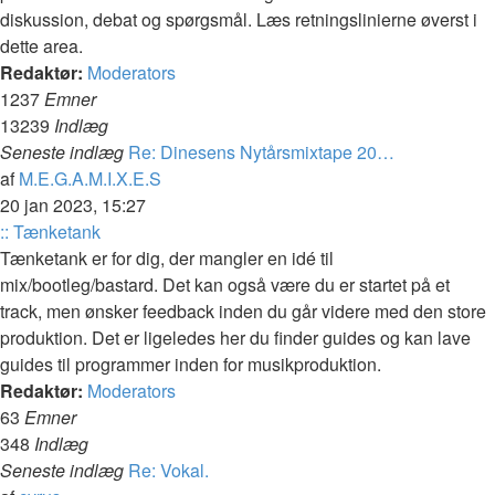
diskussion, debat og spørgsmål. Læs retningslinierne øverst i
dette area.
Redaktør:
Moderators
1237
Emner
13239
Indlæg
Seneste indlæg
Re: Dinesens Nytårsmixtape 20…
Vis
af
M.E.G.A.M.I.X.E.S
det
20 jan 2023, 15:27
seneste
:: Tænketank
indlæg
Tænketank er for dig, der mangler en idé til
mix/bootleg/bastard. Det kan også være du er startet på et
track, men ønsker feedback inden du går videre med den store
produktion. Det er ligeledes her du finder guides og kan lave
guides til programmer inden for musikproduktion.
Redaktør:
Moderators
63
Emner
348
Indlæg
Seneste indlæg
Re: Vokal.