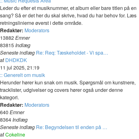
:: Music Requests Area
Leder du efter et musiknummer, et album eller bare titlen på en
sang? Så er det her du skal skrive, hvad du har behov for. Læs
retningslinierne øverst i dette område.
Redaktør:
Moderators
13882
Emner
83815
Indlæg
Seneste indlæg
Re: Req: Tæskeholdet - Vi spa…
Vis
af
DHDKDK
det
11 jul 2025, 21:19
seneste
:: Generelt om musik
indlæg
Herunder hører kun snak om musik. Spørgsmål om kunstnere,
tracklister, udgivelser og covers hører også under denne
kategori.
Redaktør:
Moderators
640
Emner
8364
Indlæg
Seneste indlæg
Re: Begyndelsen til enden på …
Vis
af
Cokeline