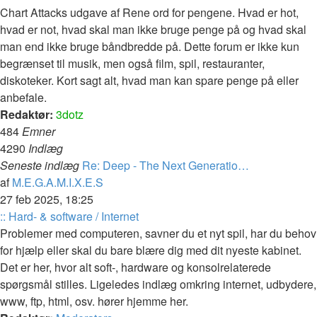
indlæg
Chart Attacks udgave af Rene ord for pengene. Hvad er hot,
hvad er not, hvad skal man ikke bruge penge på og hvad skal
man end ikke bruge båndbredde på. Dette forum er ikke kun
begrænset til musik, men også film, spil, restauranter,
diskoteker. Kort sagt alt, hvad man kan spare penge på eller
anbefale.
Redaktør:
3dotz
484
Emner
4290
Indlæg
Seneste indlæg
Re: Deep - The Next Generatio…
Vis
af
M.E.G.A.M.I.X.E.S
det
27 feb 2025, 18:25
seneste
:: Hard- & software / Internet
indlæg
Problemer med computeren, savner du et nyt spil, har du behov
for hjælp eller skal du bare blære dig med dit nyeste kabinet.
Det er her, hvor alt soft-, hardware og konsolrelaterede
spørgsmål stilles. Ligeledes indlæg omkring internet, udbydere,
www, ftp, html, osv. hører hjemme her.