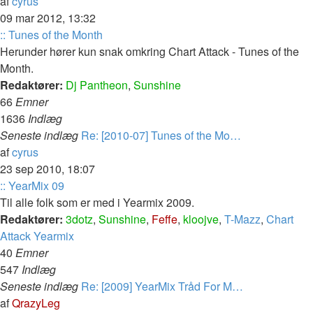
Vis
af
cyrus
det
09 mar 2012, 13:32
seneste
:: Tunes of the Month
indlæg
Herunder hører kun snak omkring Chart Attack - Tunes of the
Month.
Redaktører:
Dj Pantheon
,
Sunshine
66
Emner
1636
Indlæg
Seneste indlæg
Re: [2010-07] Tunes of the Mo…
Vis
af
cyrus
det
23 sep 2010, 18:07
seneste
:: YearMix 09
indlæg
Til alle folk som er med i Yearmix 2009.
Redaktører:
3dotz
,
Sunshine
,
Feffe
,
kloojve
,
T-Mazz
,
Chart
Attack Yearmix
40
Emner
547
Indlæg
Seneste indlæg
Re: [2009] YearMix Tråd For M…
Vis
af
QrazyLeg