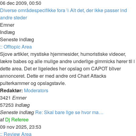
det
06 dec 2009, 00:50
seneste
Diverse områdespecifikke fora \\ Alt det, der ikke passer ind
indlæg
andre steder
Emner
Indlæg
Seneste indlæg
:: Offtopic Area
Sjove artikler, mystiske hjemmesider, humoristiske videoer,
lækre babes og alle mulige andre underlige gimmicks hører til i
dette area. Det er ligeledes her opslag om CAPOT bliver
annonceret. Dette er med andre ord Chart Attacks
pulterkammer og opslagstavle.
Redaktør:
Moderators
3421
Emner
57253
Indlæg
Seneste indlæg
Re: Skal bare lige se hvor ma…
Vis
af
Dj Referee
det
09 nov 2025, 23:53
seneste
:: Review Area