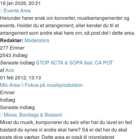
det
19 jan 2026, 20:21
seneste
:: Events Area
indlæg
Herunder hører snak om koncerter, musikarrangementer og
events. Holder du et arrangement, eller kender du til et
arrangement som andre skal høre om, så post det i dette area.
Redaktør:
Moderators
277
Emner
2543
Indlæg
Seneste indlæg
STOP ACTA & SOPA feat. CA POT
Vis
af
Ace
det
01 feb 2012, 13:13
seneste
Mix-Area \\ Fokus på musikproduktion
indlæg
Emner
Indlæg
Seneste indlæg
:: Mixes, Bootlegs & Bastard
Mixer du musik, komponerer du selv eller har du lavet en fed
bastard du synes vi andre skal høre? Så er det her du skal
poste dine værker. Dette area er også til mixrelateret