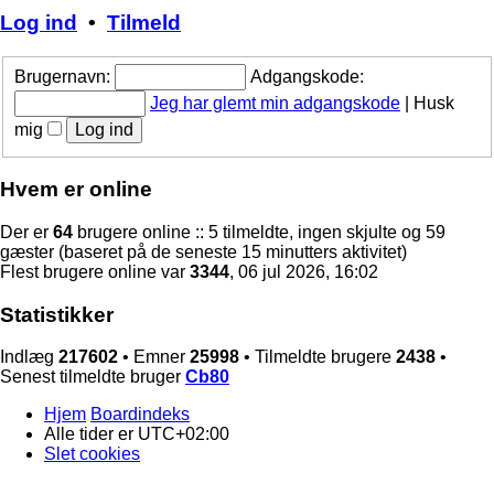
Log ind
•
Tilmeld
Brugernavn:
Adgangskode:
Jeg har glemt min adgangskode
|
Husk
mig
Hvem er online
Der er
64
brugere online :: 5 tilmeldte, ingen skjulte og 59
gæster (baseret på de seneste 15 minutters aktivitet)
Flest brugere online var
3344
, 06 jul 2026, 16:02
Statistikker
Indlæg
217602
• Emner
25998
• Tilmeldte brugere
2438
•
Senest tilmeldte bruger
Cb80
Hjem
Boardindeks
Alle tider er
UTC+02:00
Slet cookies