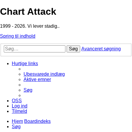
Chart Attack
1999 - 2026. Vi lever stadig..
Spring til indhold
Søg
Avanceret søgning
Hurtige links
Ubesvarede indlæg
Aktive emner
Søg
OSS
Log ind
Tilmeld
Hjem
Boardindeks
Søg