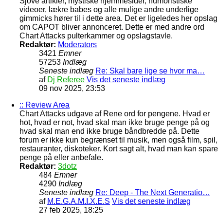
Sjove artikler, mystiske hjemmesider, humoristiske
videoer, lækre babes og alle mulige andre underlige
gimmicks hører til i dette area. Det er ligeledes her opslag
om CAPOT bliver annonceret. Dette er med andre ord
Chart Attacks pulterkammer og opslagstavle.
Redaktør:
Moderators
3421
Emner
57253
Indlæg
Seneste indlæg
Re: Skal bare lige se hvor ma…
af
Dj Referee
Vis det seneste indlæg
09 nov 2025, 23:53
:: Review Area
Chart Attacks udgave af Rene ord for pengene. Hvad er
hot, hvad er not, hvad skal man ikke bruge penge på og
hvad skal man end ikke bruge båndbredde på. Dette
forum er ikke kun begrænset til musik, men også film, spil,
restauranter, diskoteker. Kort sagt alt, hvad man kan spare
penge på eller anbefale.
Redaktør:
3dotz
484
Emner
4290
Indlæg
Seneste indlæg
Re: Deep - The Next Generatio…
af
M.E.G.A.M.I.X.E.S
Vis det seneste indlæg
27 feb 2025, 18:25