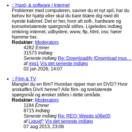
:: Hard- & software / Internet
Problemer med computeren, savner du et nyt spil, har du
behov for hjælp eller skal du bare blære dig med dit
nyeste kabinet. Det er her, hvor alt soft-, hardware og
konsolrelaterede spørgsmål stilles. Ligeledes indlæg
omkring internet, udbydere, www, ftp, html, osv. hører
hjemme her.
Redaktør:
Moderators
4282
Emner
31573
Indlæg
Seneste indlæg
Re: Downloadify (Download mus…
af
mig1
Vis det seneste indlæg
02 jan 2026, 14:07
:: Film & TV
Mangler du en film? Hvordan ripper man en DVD? Hvor
anskaffes DivX henne? Alle film- og tvrelaterede
spørgsmål og ønsker stilles i dette område.
Redaktør:
Moderators
1184
Emner
8715
Indlæg
Seneste indlæg
Re: REQ: Weeds s08e05
af
Liquid^
Vis det seneste indlæg
07 aug 2013, 23:06