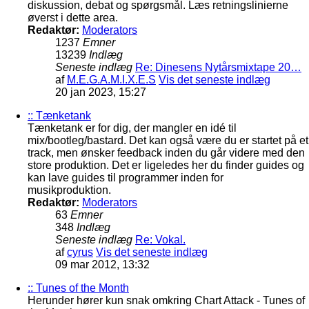
diskussion, debat og spørgsmål. Læs retningslinierne
øverst i dette area.
Redaktør:
Moderators
1237
Emner
13239
Indlæg
Seneste indlæg
Re: Dinesens Nytårsmixtape 20…
af
M.E.G.A.M.I.X.E.S
Vis det seneste indlæg
20 jan 2023, 15:27
:: Tænketank
Tænketank er for dig, der mangler en idé til
mix/bootleg/bastard. Det kan også være du er startet på et
track, men ønsker feedback inden du går videre med den
store produktion. Det er ligeledes her du finder guides og
kan lave guides til programmer inden for
musikproduktion.
Redaktør:
Moderators
63
Emner
348
Indlæg
Seneste indlæg
Re: Vokal.
af
cyrus
Vis det seneste indlæg
09 mar 2012, 13:32
:: Tunes of the Month
Herunder hører kun snak omkring Chart Attack - Tunes of