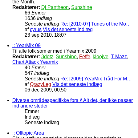
the Month.
Redaktører:
Dj Pantheon
,
Sunshine
66
Emner
1636
Indlæg
Seneste indlæg
Re: [2010-07] Tunes of the Mo…
af
cyrus
Vis det seneste indlæg
23 sep 2010, 18:07
:: YearMix 09
Til alle folk som er med i Yearmix 2009.
Redaktører:
3dotz
,
Sunshine
,
Feffe
,
kloojve
,
T-Mazz
,
Chart Attack Yearmix
40
Emner
547
Indlæg
Seneste indlæg
Re: [2009] YearMix Tråd For M…
af
QrazyLeg
Vis det seneste indlæg
06 dec 2009, 00:50
Diverse områdespecifikke fora \\ Alt det, der ikke passer
ind andre steder
Emner
Indlæg
Seneste indlæg
:: Offtopic Area