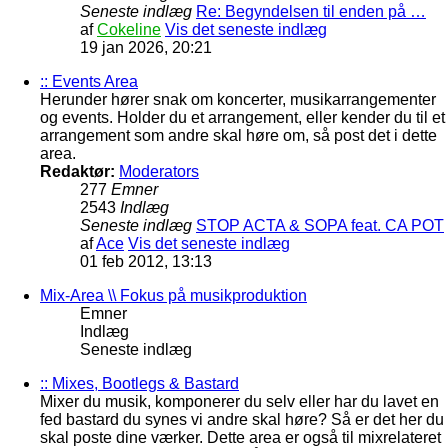
Seneste indlæg
Re: Begyndelsen til enden på …
af
Cokeline
Vis det seneste indlæg
19 jan 2026, 20:21
:: Events Area
Herunder hører snak om koncerter, musikarrangementer
og events. Holder du et arrangement, eller kender du til et
arrangement som andre skal høre om, så post det i dette
area.
Redaktør:
Moderators
277
Emner
2543
Indlæg
Seneste indlæg
STOP ACTA & SOPA feat. CA POT
af
Ace
Vis det seneste indlæg
01 feb 2012, 13:13
Mix-Area \\ Fokus på musikproduktion
Emner
Indlæg
Seneste indlæg
:: Mixes, Bootlegs & Bastard
Mixer du musik, komponerer du selv eller har du lavet en
fed bastard du synes vi andre skal høre? Så er det her du
skal poste dine værker. Dette area er også til mixrelateret