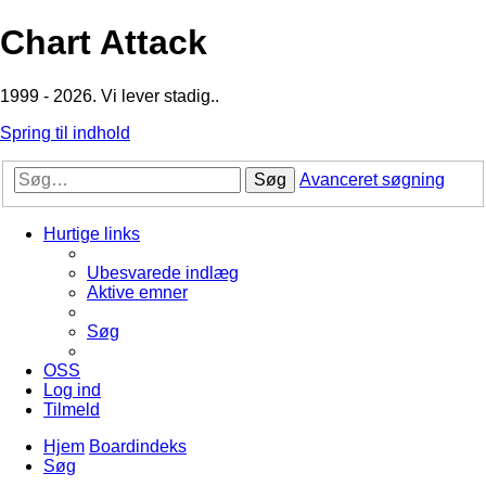
Chart Attack
1999 - 2026. Vi lever stadig..
Spring til indhold
Søg
Avanceret søgning
Hurtige links
Ubesvarede indlæg
Aktive emner
Søg
OSS
Log ind
Tilmeld
Hjem
Boardindeks
Søg