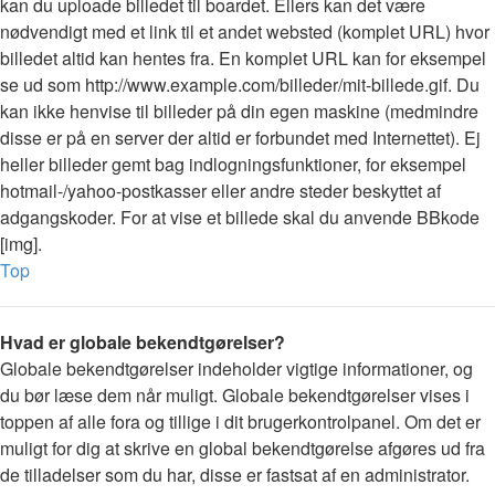
kan du uploade billedet til boardet. Ellers kan det være
nødvendigt med et link til et andet websted (komplet URL) hvor
billedet altid kan hentes fra. En komplet URL kan for eksempel
se ud som http://www.example.com/billeder/mit-billede.gif. Du
kan ikke henvise til billeder på din egen maskine (medmindre
disse er på en server der altid er forbundet med Internettet). Ej
heller billeder gemt bag indlogningsfunktioner, for eksempel
hotmail-/yahoo-postkasser eller andre steder beskyttet af
adgangskoder. For at vise et billede skal du anvende BBkode
[img].
Top
Hvad er globale bekendtgørelser?
Globale bekendtgørelser indeholder vigtige informationer, og
du bør læse dem når muligt. Globale bekendtgørelser vises i
toppen af alle fora og tillige i dit brugerkontrolpanel. Om det er
muligt for dig at skrive en global bekendtgørelse afgøres ud fra
de tilladelser som du har, disse er fastsat af en administrator.