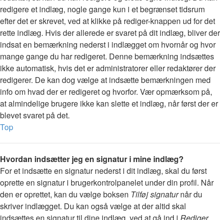
redigere et indlæg, nogle gange kun i et begrænset tidsrum
efter det er skrevet, ved at klikke på rediger-knappen ud for det
rette indlæg. Hvis der allerede er svaret på dit indlæg, bliver der
indsat en bemærkning nederst i indlægget om hvornår og hvor
mange gange du har redigeret. Denne bemærkning indsættes
ikke automatisk, hvis det er administratorer eller redaktører der
redigerer. De kan dog vælge at indsætte bemærkningen med
info om hvad der er redigeret og hvorfor. Vær opmærksom på,
at almindelige brugere ikke kan slette et indlæg, når først der er
blevet svaret på det.
Top
Hvordan indsætter jeg en signatur i mine indlæg?
For et indsætte en signatur nederst i dit indlæg, skal du først
oprette en signatur i brugerkontrolpanelet under din profil. Når
den er oprettet, kan du vælge boksen
Tilføj signatur
når du
skriver indlægget. Du kan også vælge at der altid skal
indsættes en signatur til dine indlæg, ved at gå ind i
Rediger