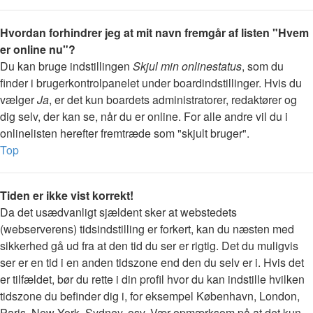
Hvordan forhindrer jeg at mit navn fremgår af listen "Hvem
er online nu"?
Du kan bruge indstillingen
Skjul min onlinestatus
, som du
finder i brugerkontrolpanelet under boardindstillinger. Hvis du
vælger
Ja
, er det kun boardets administratorer, redaktører og
dig selv, der kan se, når du er online. For alle andre vil du i
onlinelisten herefter fremtræde som "skjult bruger".
Top
Tiden er ikke vist korrekt!
Da det usædvanligt sjældent sker at webstedets
(webserverens) tidsindstilling er forkert, kan du næsten med
sikkerhed gå ud fra at den tid du ser er rigtig. Det du muligvis
ser er en tid i en anden tidszone end den du selv er i. Hvis det
er tilfældet, bør du rette i din profil hvor du kan indstille hvilken
tidszone du befinder dig i, for eksempel København, London,
Paris, New York, Sydney, osv. Vær opmærksom på at det kun