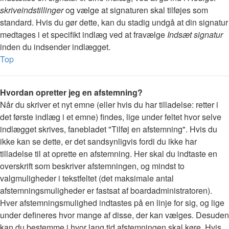
skriveindstillinger
og vælge at signaturen skal tilføjes som
standard. Hvis du gør dette, kan du stadig undgå at din signatur
medtages i et specifikt indlæg ved at fravælge
Indsæt signatur
inden du indsender indlægget.
Top
Hvordan opretter jeg en afstemning?
Når du skriver et nyt emne (eller hvis du har tilladelse: retter i
det første indlæg i et emne) findes, lige under feltet hvor selve
indlægget skrives, fanebladet "Tilføj en afstemning". Hvis du
ikke kan se dette, er det sandsynligvis fordi du ikke har
tilladelse til at oprette en afstemning. Her skal du indtaste en
overskrift som beskriver afstemningen, og mindst to
valgmuligheder i tekstfeltet (det maksimale antal
afstemningsmuligheder er fastsat af boardadministratoren).
Hver afstemningsmulighed indtastes på en linje for sig, og lige
under defineres hvor mange af disse, der kan vælges. Desuden
kan du bestemme i hvor lang tid afstemningen skal køre. Hvis